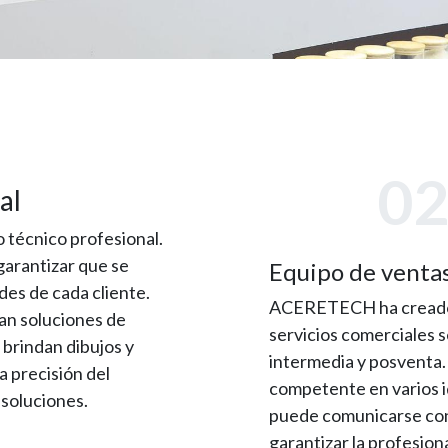
0
nal
técnico profesional.
garantizar que se
Equipo de ventas
es de cada cliente.
ACERETECH ha creado u
an soluciones de
servicios comerciales 
 brindan dibujos y
intermedia y posventa.
a precisión del
competente en varios id
 soluciones.
puede comunicarse con 
garantizar la profesiona