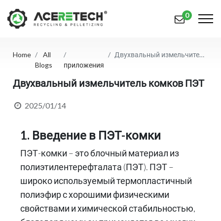
0
Home
All
Двухвальный измельчитель комков ПЭТ
Продукция
Blogs
приложения
Приложения
Двухвальный измельчитель комков ПЭТ
Решения
2025/01/14
Поддерживать
1. Введение в ПЭТ-комки
О предприятии
ПЭТ-комки – это блочный материал из
полиэтилентерефталата (ПЭТ). ПЭТ –
Связаться с нами
широко используемый термопластичный
简体中文
English (US)
полиэфир с хорошими физическими
свойствами и химической стабильностью,
русский язык
Español