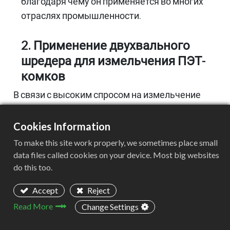
благодаря чему он применяется во многих
отраслях промышленности.
2. Применение двухвального
шредера для измельчения ПЭТ-
комков
В связи с высоким спросом на измельчение
ПЭТ-комков для переработки используется
двухвальный шредер. Конфигурация
Cookies Information
двухвального шредера:
To make this site work properly, we sometimes place small
data files called cookies on your device. Most big websites
Производительность: 1 тонна/час, что
do this too.
соответствует производственным
Accept
Reject
потребностям средних предприятий по
Read More
Change Settings
переработке ПЭТ.
Материал ленточного конвейера: Ленточный