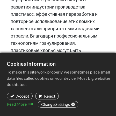
развития индустрии производства
пластмасс, эффективная переработка и
повторное использование этих ломких
хлопьев стали приоритетными задачами
отрасли. Благодаря профессиональным
технологиям гранулирования,
пластиковые хлопья могут быть
преобразованы в высококачественные
Cookies Information
переработанные частицы, что привносит
новую энергию в экономику замкнутого
To make this site work properly, we sometimes place small
data files called cookies on your device. Most big websites
цикла.
do this too.
2. ACERETECH рекомендует:
Accept
Reject
одношнековый гранулятор ASE
Read More
Change Settings
Компания ACERETECH провела глубокие