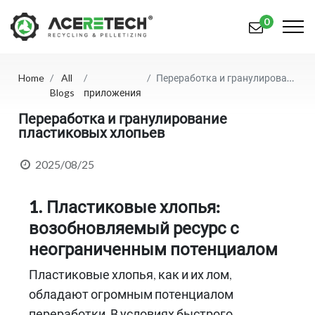
0
Home
All
Переработка и гранулирование пластиковых хлопьев
Продукция
Blogs
приложения
Приложения
Переработка и гранулирование
пластиковых хлопьев
Решения
2025/08/25
Поддерживать
1. Пластиковые хлопья:
О предприятии
возобновляемый ресурс с
Связаться с нами
неограниченным потенциалом
简体中文
English (US)
Пластиковые хлопья, как и их лом,
обладают огромным потенциалом
русский язык
Español
переработки. В условиях быстрого