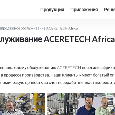
Продукция
Приложения
Реш
епродажное обслуживание ACERETECH Africa
луживание ACERETECH Afric
ослепродажному обслуживанию ACERETECH посетили африкан
в процессе производства. Наши клиенты имеют богатый опы
омическую ценность за счет переработки пластиковых от