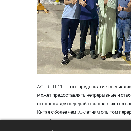
ACERETECH — это предприятие, специализ
может предоставлять непрерывные и стаби
основном для переработки пластика на за
Китая с более чем 30-летним опытом пере
потребностям отрасли, и последователь
продолжает предоставлять услуги OEM кл