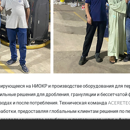
ирующееся на НИОКР и производстве оборудования для пе
льные решения для дробления, грануляции и бессетчатой ​
водах и после потребления. Техническая команда ACERETEC
работки, предоставляя глобальным клиентам решения по п
но создала множество зарубежных поставщиков услуг и фи
иентам в Европе и на Ближнем Востоке. С момента развит