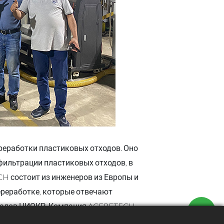
реработки пластиковых отходов. Оно
фильтрации пластиковых отходов, в
H состоит из инженеров из Европы и
ереработке, которые отвечают
лиалов НИОКР. Компания ACERETECH
ия компании основными группами клиентов