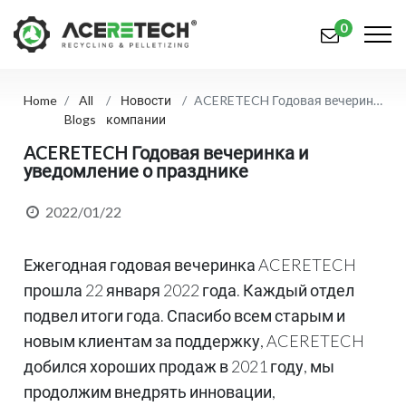
0
Home
All
Новости
ACERETECH Годовая вечеринка и уведомление о празднике
Продукция
Blogs
компании
Приложения
ACERETECH Годовая вечеринка и
уведомление о празднике
Решения
2022/01/22
Поддерживать
Ежегодная годовая вечеринка ACERETECH
О предприятии
прошла 22 января 2022 года. Каждый отдел
Связаться с нами
подвел итоги года. Спасибо всем старым и
новым клиентам за поддержку, ACERETECH
简体中文
English (US)
добился хороших продаж в 2021 году, мы
русский язык
Español
продолжим внедрять инновации,