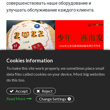
совершенствовать наше оборудование и
улучшать обслуживание каждого клиента.
Cookies Information
To make this site work properly, we sometimes place small
data files called cookies on your device. Most big websites
do this too.
Accept
Reject
Наша компания вручила своим сотрудникам
Read More
Change Settings
награду за выдающиеся заслуги.