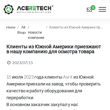
0
Home
All
Клиенты из Южной Америки приезжают в нашу компанию для осмотра товара
Продукция
Blogs
Новости
компании
Приложения
Клиенты из Южной Америки приезжают
в нашу компанию для осмотра товара
Решения
Поддерживать
2023/07/15
О предприятии
15 июля 2023 года клиенты Asrit из Южной
Связаться с нами
Америки приехали на завод, чтобы проверить
качество и работу оборудования для
简体中文
English (US)
переработки.
В основном заказчик закупал у нас
русский язык
Español