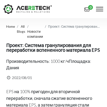
0
Home
All
Проект: Система гранулирования для переработки вспененного материала EPS
Продукция
Blogs
Новости
компании
Приложения
Проект: Система гранулирования для
переработки вспененного материала EPS
Решения
Поддерживать
Производительность: 1000 кг/чПлощадка:
Дания
О предприятии
2022/08/01
Связаться с нами
EPS на 100% пригоден для вторичной
简体中文
English (US)
переработки, сначала сжатие вспененного
русский язык
Español
материала EPS, а затем грануляция стали