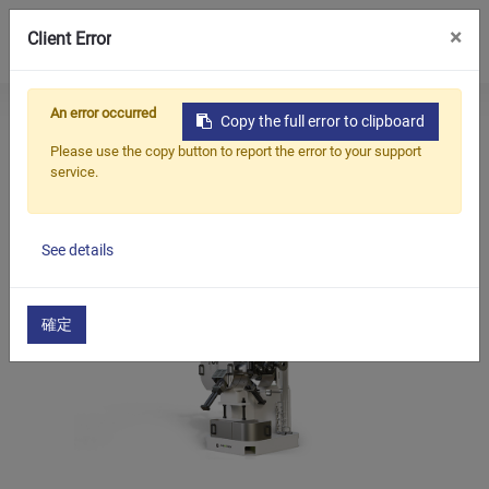
0
×
Client Error
An error occurred
Home
All
Customer
Самоочищающийся фильтр избавит вас от головной боли
Copy the full error to clipboard
Продукция
Blogs
Achievements
Please use the copy button to report the error to your support
service.
Приложения
Самоочищающийся фильтр избавит вас
от головной боли
Решения
See details
2025/05/26
Поддерживать
О предприятии
確定
Связаться с нами
简体中文
English (US)
русский язык
Español