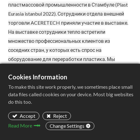
пластмассовой промышленности в Стамбуле (Plast
Eurasia istanbul 2022). Сотрудники отдела внешней
торговли ACERETECH приняли участие в выставке.
На выставке сотрудники тепло встретили
множество профессиональных клиентов из
соседних стран, у которых есть спрос на
оборудование для переработки пластика. Мы
предоставили им подходящие решения.
Cookies Information
To make this site work properly, we sometimes place small
data files called cookies on your device. Most big websites
do this too.
Accept
Reject
Read More
Change Settings