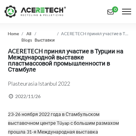
0
Home
All
ACERETECH принял участие в Турции на Международной выставке пластмассовой промышленности в Стамбуле
Продукция
Blogs
Выставки
Приложения
ACERETECH принял участие в Турции на
Международной выставке
пластмассовой промышленности в
Решения
Стамбуле
Поддерживать
Plasteurasia Istanbul 2022
О предприятии
2022/11/26
Связаться с нами
23-26 ноября 2022 года в Стамбульском
简体中文
English (US)
выставочном центре Tüyap с большим размахом
русский язык
Español
прошла 31-я Международная выставка