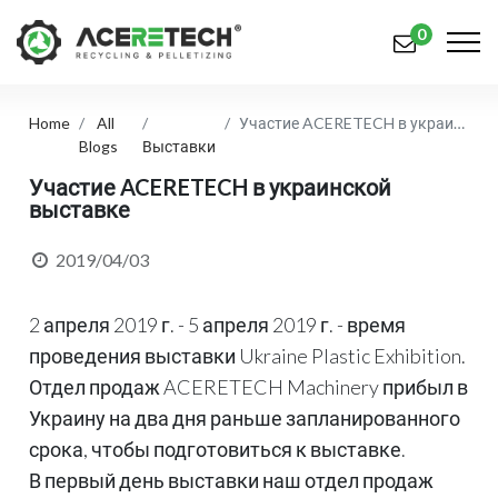
0
Home
All
Участие ACERETECH в украинской выставке
Продукция
Blogs
Выставки
Приложения
Участие ACERETECH в украинской
выставке
Решения
2019/04/03
Поддерживать
2 апреля 2019 г. - 5 апреля 2019 г. - время
О предприятии
проведения выставки Ukraine Plastic Exhibition.
Связаться с нами
Отдел продаж ACERETECH Machinery прибыл в
Украину на два дня раньше запланированного
简体中文
English (US)
срока, чтобы подготовиться к выставке.
русский язык
Español
В первый день выставки наш отдел продаж