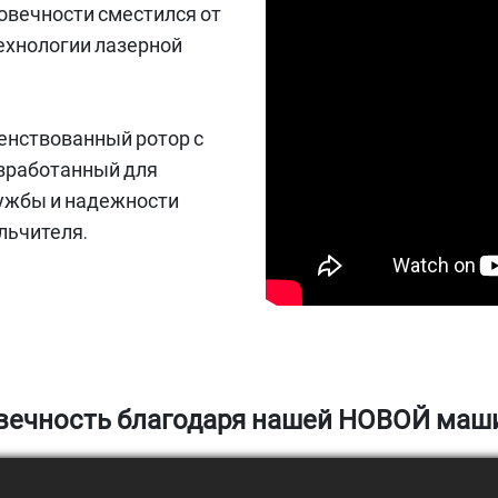
говечности сместился от
ехнологии лазерной
енствованный ротор с
азработанный для
лужбы и надежности
льчителя.
овечность благодаря нашей НОВОЙ маш