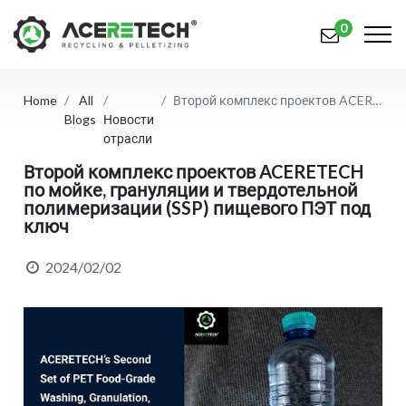
0
Home
All
Второй комплекс проектов ACERETECH по мойке, грануляции и твердотельной полимеризации (SSP) пищевого ПЭТ под ключ
Продукция
Blogs
Новости
отрасли
Приложения
Второй комплекс проектов ACERETECH
по мойке, грануляции и твердотельной
Решения
полимеризации (SSP) пищевого ПЭТ под
ключ
Поддерживать
О предприятии
2024/02/02
Связаться с нами
简体中文
English (US)
русский язык
Español