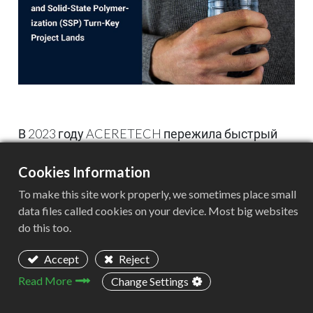
В 2023 году ACERETECH пережила быстрый
рост новых заказов, не только в Китае, но и
Cookies Information
получила значительное количество заказов из
таких стран, как Мексика, Япония, Египет,
To make this site work properly, we sometimes place small
Польша, Румыния, Турция, Эквадор, Гана,
data files called cookies on your device. Most big websites
do this too.
Пакистан и других. В течение всего 2023 года
ACERETECH получила около 100 заказов на
Accept
Reject
проекты по переработке, мойке и
Read More
Change Settings
гранулированию пластика с
производительностью от 500 кг/ч до 3 тонн/ч. В