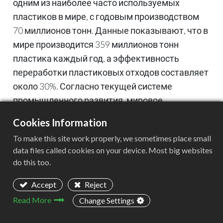
одним из наиболее часто используемых
пластиков в мире, с годовым производством
70 миллионов тонн. Данные показывают, что в
мире производится 359 миллионов тонн
пластика каждый год, а эффективность
переработки пластиковых отходов составляет
около 30%. Согласно текущей системе
промышленного развития, мировое
производство пластика может увеличиться на
Cookies Information
40% в 2030 году, а также увеличится
To make this site work properly, we sometimes place small
загрязнение пластиком океана. Ожидается,
data files called cookies on your device. Most big websites
что к 2040 году оно достигнет более 300
do this too.
миллионов тонн. Это большая катастрофа для
окружающей среды.
Accept
Reject
Несмотря на обеспечение свойств пластика,
Read More
Change Settings
то, как быстро его разложить, также стало