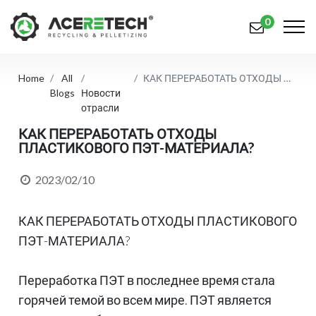
0
Home
All
КАК ПЕРЕРАБОТАТЬ ОТХОДЫ ПЛАСТИКОВОГО ПЭТ-МАТЕРИАЛА?
Продукция
Blogs
Новости
отрасли
Приложения
КАК ПЕРЕРАБОТАТЬ ОТХОДЫ
ПЛАСТИКОВОГО ПЭТ-МАТЕРИАЛА?
Решения
Поддерживать
2023/02/10
О предприятии
КАК ПЕРЕРАБОТАТЬ ОТХОДЫ ПЛАСТИКОВОГО
Связаться с нами
ПЭТ-МАТЕРИАЛА?
简体中文
English (US)
Переработка ПЭТ в последнее время стала
горячей темой во всем мире. ПЭТ является
русский язык
Español