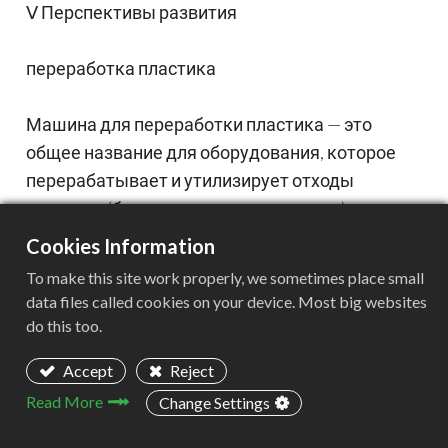
Ⅴ Перспективы развития
переработка пластика
Машина для переработки пластика — это
общее название для оборудования, которое
перерабатывает и утилизирует отходы
пластика (бытовые и промышленные).
Технология пиролиза пластика все еще
Cookies Information
находится на экспериментальной стадии
To make this site work properly, we sometimes place small
исследований, поэтому машина для
data files called cookies on your device. Most big websites
переработки пластика в основном относится к
do this too.
оборудованию для переработки и грануляции
Accept
Reject
отходов пластика, включая оборудование для
Read More
предварительной обработки и оборудование
Change Settings
для грануляции.