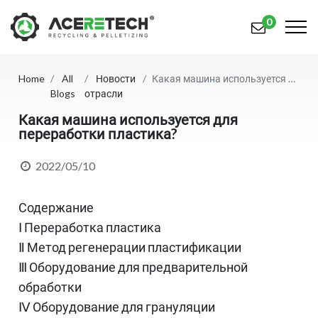
0
Home
All
Новости
Какая машина используется для переработки пластика?
Продукция
Blogs
отрасли
Приложения
Какая машина используется для
переработки пластика?
Решения
2022/05/10
Поддерживать
Содержание
О предприятии
Ⅰ Переработка пластика
Связаться с нами
Ⅱ Метод регенерации пластификации
Ⅲ Оборудование для предварительной
简体中文
English (US)
обработки
русский язык
Español
Ⅳ Оборудование для грануляции