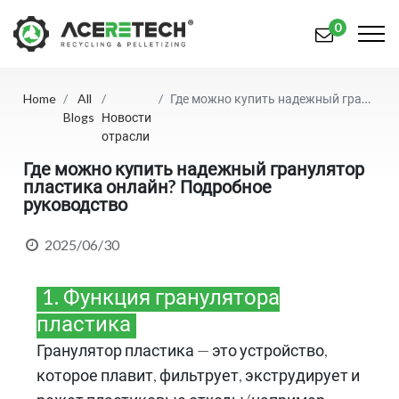
0
Home
All
Где можно купить надежный гранулятор пластика онлайн? Подробное руководство
Продукция
Blogs
Новости
отрасли
Приложения
Где можно купить надежный гранулятор
пластика онлайн? Подробное
Решения
руководство
Поддерживать
2025/06/30
О предприятии
1. Функция гранулятора
Связаться с нами
пластика
简体中文
English (US)
Гранулятор пластика — это устройство,
которое плавит, фильтрует, экструдирует и
русский язык
Español