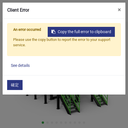
0
×
Client Error
An error occurred
Home
Products
Copy the full error to clipboard
Продукция
Очистка системы восстановления грануляции
Please use the copy button to report the error to your support
Принадлежности для линии мойки пластиковых
service.
Приложения
отходов
Решения
See details
Поддерживать
О предприятии
確定
Связаться с нами
简体中文
English (US)
русский язык
Español