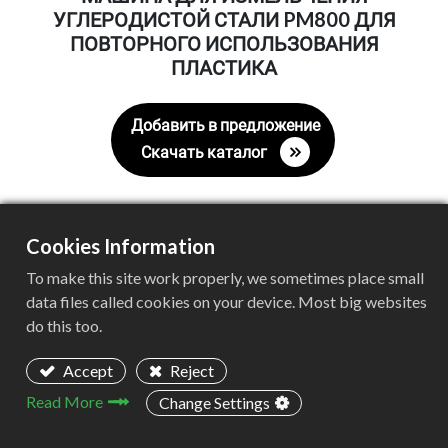
УГЛЕРОДИСТОЙ СТАЛИ PM800 ДЛЯ
ПОВТОРНОГО ИСПОЛЬЗОВАНИЯ
ПЛАСТИКА
Добавить в предложение
Скачать каталог
Cookies Information
Машина для измельчения
To make this site work properly, we sometimes place small
углеродистой стали PM800 для
data files called cookies on your device. Most big websites
повторного использования
do this too.
пластика
Accept
Reject
Скачать каталог
Read More
Change Settings