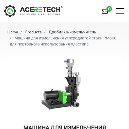
0
Home
Products
Дробилка/измельчитель
Продукция
Машина для измельчения углеродистой стали PM800
для повторного использования пластика
Приложения
Решения
Поддерживать
О предприятии
Связаться с нами
简体中文
English (US)
русский язык
Español
МАШИНА ДЛЯ ИЗМЕЛЬЧЕНИЯ