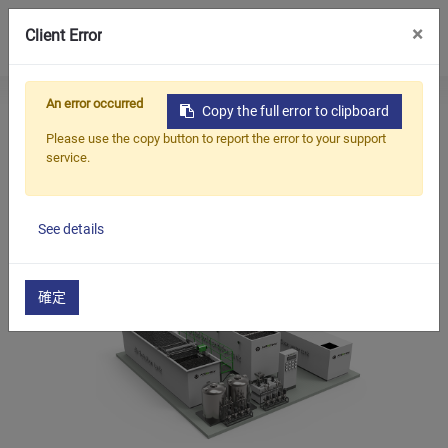
0
×
Client Error
An error occurred
首页
Products
辅助机械
Copy the full error to clipboard
产品
Please use the copy button to report the error to your support
service.
辅助机械
应用
解决方案
See details
知识中心
关于我们
確定
联系我们
简体中文
English (US)
русский язык
Español