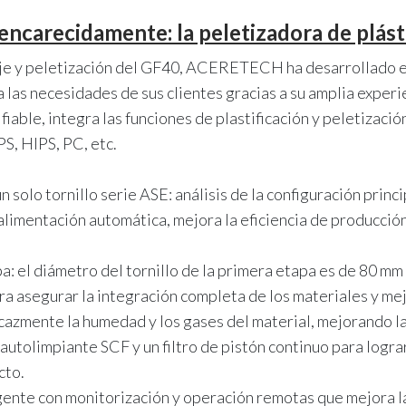
carecidamente: la peletizadora de plást
laje y peletización del GF40, ACERETECH ha desarrollado el
a las necesidades de sus clientes gracias a su amplia experi
fiable, integra las funciones de plastificación y peletizació
S, HIPS, PC, etc.
 solo tornillo serie ASE: análisis de la configuración princi
a alimentación automática, mejora la eficiencia de producció
pa: el diámetro del tornillo de la primera etapa es de 80 mm
ra asegurar la integración completa de los materiales y mej
icazmente la humedad y los gases del material, mejorando la
o autolimpiante SCF y un filtro de pistón continuo para logr
cto.
gente con monitorización y operación remotas que mejora l