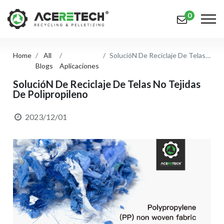
0
Home
All
SolucióN De Reciclaje De Telas No Tejidas De Polipropileno
Productos
Blogs
Aplicaciones
Aplicaciones
SolucióN De Reciclaje De Telas No Tejidas
De Polipropileno
Soluciones
2023/12/01
Apoyo
Sobre nosotros
Contáctenos
简体中文
English (US)
русский язык
Español