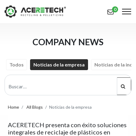
0
Productos
COMPANY NEWS
Aplicaciones
Soluciones
Todos
Noticias de la empresa
Noticias de la indu
Apoyo
Sobre nosotros
Contáctenos
Home
All Blogs
Noticias de la empresa
简体中文
English (US)
ACERETECH presenta con éxito soluciones
русский язык
Español
integrales de reciclaje de plásticos en