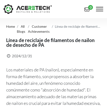
0
Home
All
Customer
Línea de reciclaje de filamentos de nailon de desecho de PA
Productos
Blogs
Achievements
Aplicaciones
Línea de reciclaje de filamentos de nailon
de desecho de PA
Soluciones
2024/12/31
Apoyo
Los materiales de PA (nailon), especialmente en
Sobre nosotros
forma de filamento, son propensos a absorber la
Contáctenos
humedad del aire, un fenómeno conocido
comúnmente como "absorción de humedad". El
简体中文
English (US)
almacenamiento adecuado de las materias primas
русский язык
Español
de nailon es crucial para evitar la humedad excesiva,