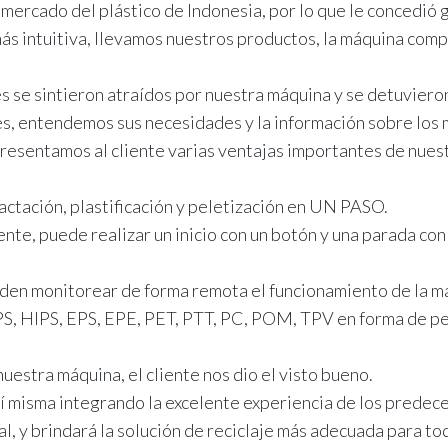
rcado del plástico de Indonesia, por lo que le concedió gr
s intuitiva, llevamos nuestros productos, la máquina com
s se sintieron atraídos por nuestra máquina y se detuvieron
tes, entendemos sus necesidades y la información sobre los
resentamos al cliente varias ventajas importantes de nuest
actación, plastificación y peletización en UN PASO.
ente, puede realizar un inicio con un botón y una parada co
den monitorear de forma remota el funcionamiento de la máq
PS, HIPS, EPS, EPE, PET, PTT, PC, POM, TPV en forma de pelí
tra máquina, el cliente nos dio el visto bueno.
 misma integrando la excelente experiencia de los predec
cal, y brindará la solución de reciclaje más adecuada para to