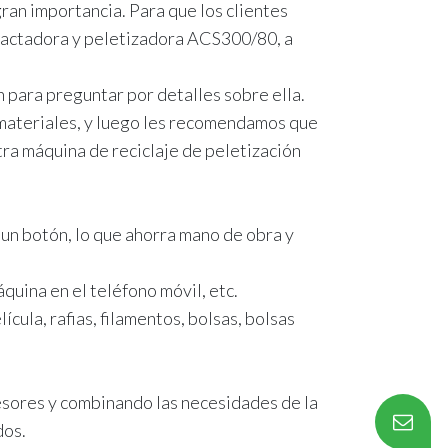
an importancia. Para que los clientes
pactadora y peletizadora ACS300/80, a
 para preguntar por detalles sobre ella.
 materiales, y luego les recomendamos que
ra máquina de reciclaje de peletización
n un botón, lo que ahorra mano de obra y
uina en el teléfono móvil, etc.
cula, rafias, filamentos, bolsas, bolsas
esores y combinando las necesidades de la
dos.