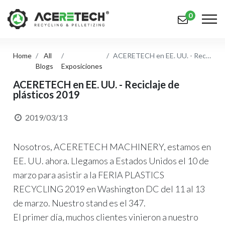
0
Home
All
ACERETECH en EE. UU. - Reciclaje de plásticos 2019
Productos
Blogs
Exposiciones
Aplicaciones
ACERETECH en EE. UU. - Reciclaje de
plásticos 2019
Soluciones
2019/03/13
Apoyo
Nosotros, ACERETECH MACHINERY, estamos en
Sobre nosotros
EE. UU. ahora. Llegamos a Estados Unidos el 10 de
Contáctenos
marzo para asistir a la FERIA PLASTICS
RECYCLING 2019 en Washington DC del 11 al 13
简体中文
English (US)
de marzo. Nuestro stand es el 347.
русский язык
Español
El primer día, muchos clientes vinieron a nuestro