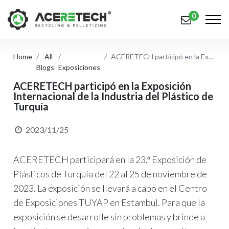
0
Home
All
ACERETECH participó en la Exposición Internacional de la Industria del Plástico de Turquía
Productos
Blogs
Exposiciones
Aplicaciones
ACERETECH participó en la Exposición
Internacional de la Industria del Plástico de
Turquía
Soluciones
Apoyo
2023/11/25
Sobre nosotros
ACERETECH participará en la 23.ª Exposición de
Contáctenos
Plásticos de Turquía del 22 al 25 de noviembre de
2023. La exposición se llevará a cabo en el Centro
简体中文
English (US)
de Exposiciones TUYAP en Estambul. Para que la
exposición se desarrolle sin problemas y brinde a
русский язык
Español