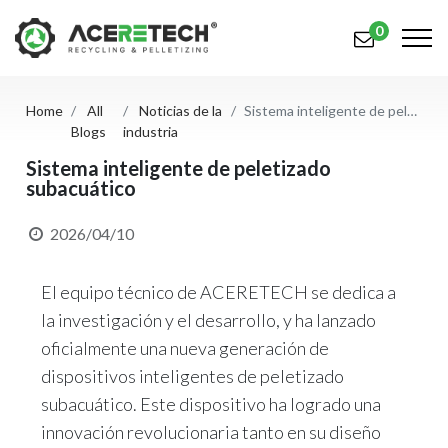
0
Home
All
Noticias de la
Sistema inteligente de peletizado subacuático
Productos
Blogs
industria
Aplicaciones
Sistema inteligente de peletizado
subacuático
Soluciones
2026/04/10
Apoyo
El equipo técnico de ACERETECH se dedica a
Sobre nosotros
la investigación y el desarrollo, y ha lanzado
Contáctenos
oficialmente una nueva generación de
dispositivos inteligentes de peletizado
简体中文
English (US)
subacuático. Este dispositivo ha logrado una
русский язык
Español
innovación revolucionaria tanto en su diseño