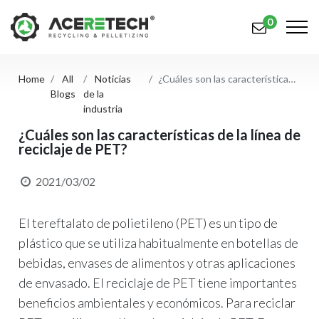
0
Home
All
Noticias
¿Cuáles son las características de la línea de reciclaje de PET?
Productos
Blogs
de la
industria
Aplicaciones
¿Cuáles son las características de la línea de
reciclaje de PET?
Soluciones
Apoyo
2021/03/02
Sobre nosotros
El tereftalato de polietileno (PET) es un tipo de
Contáctenos
plástico que se utiliza habitualmente en botellas de
bebidas, envases de alimentos y otras aplicaciones
简体中文
English (US)
de envasado. El reciclaje de PET tiene importantes
beneficios ambientales y económicos. Para reciclar
русский язык
Español