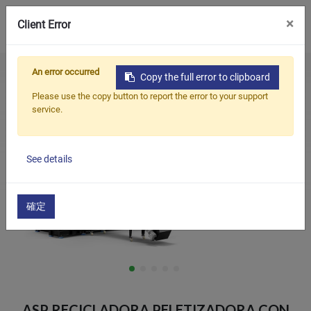
0
×
Client Error
An error occurred
Home
Products
Sistema de Peletizadora de reciclaje
Copy the full error to clipboard
Productos
ASP Recicladora Peletizadora con Trituradora Integrada
Please use the copy button to report the error to your support
service.
Aplicaciones
Soluciones
See details
Apoyo
Sobre nosotros
確定
Contáctenos
简体中文
English (US)
русский язык
Español
ASP RECICLADORA PELETIZADORA CON