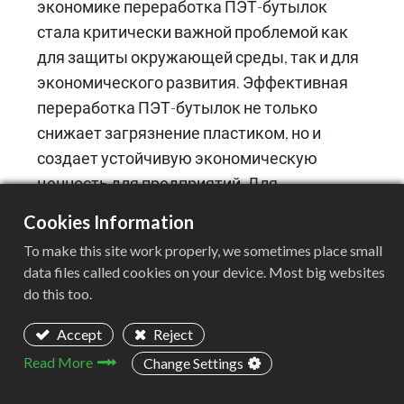
экономике переработка ПЭТ-бутылок
стала критически важной проблемой как
для защиты окружающей среды, так и для
экономического развития. Эффективная
переработка ПЭТ-бутылок не только
снижает загрязнение пластиком, но и
создает устойчивую экономическую
ценность для предприятий. Для
достижения высокой эффективности
Cookies Information
переработки необходима
To make this site work properly, we sometimes place small
высокопроизводительная линия по
data files called cookies on your device. Most big websites
переработке ПЭТ-бутылок, и дробилка, как
do this too.
основной компонент производственной
линии, напрямую определяет общую
Accept
Reject
эффективность проекта по переработке. В
Read More
Change Settings
этой статье будет представлено подробное