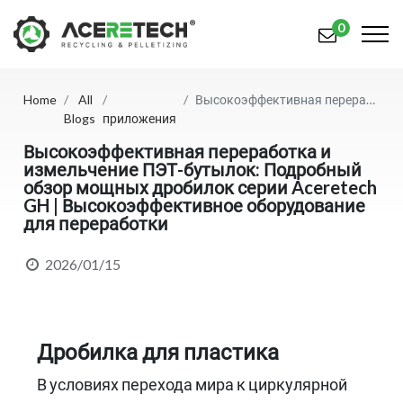
0
Home
All
Высокоэффективная переработка и измельчение ПЭТ-бутылок: Подробный обзор мощных дробилок серии Aceretech GH | Высокоэффективное оборудование для переработки
Продукция
Blogs
приложения
Приложения
Высокоэффективная переработка и
измельчение ПЭТ-бутылок: Подробный
обзор мощных дробилок серии Aceretech
Решения
GH | Высокоэффективное оборудование
для переработки
Поддерживать
2026/01/15
О предприятии
Связаться с нами
简体中文
English (US)
Дробилка для пластика
В условиях перехода мира к циркулярной
русский язык
Español