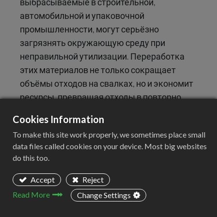
выбрасываемые в строительной,
автомобильной и упаковочной
промышленности, могут серьёзно
загрязнять окружающую среду при
неправильной утилизации. Переработка
этих материалов не только сокращает
объёмы отходов на свалках, но и экономит
ресурсы, превращая отходы в повторно
используемое сырье.
Cookies Information
To make this site work properly, we sometimes place small
Зачем перерабатывать отходы
data files called cookies on your device. Most big websites
пластиковых профилей?
do this too.
Защита окружающей среды: Захоронение
Accept
Reject
пластиковых профилей на свалках
Read More
Change Settings
приводит к долгосрочному загрязнению
почвы и воды. Переработка минимизирует