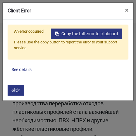
0
×
Client Error
An error occurred
Home
All
Одновальный шредер серии HS: решение для переработки жёстких пластиковых профилей
Copy the full error to clipboard
Продукция
Blogs
приложения
Please use the copy button to report the error to your support
service.
Приложения
Одновальный шредер серии HS: решение
для переработки жёстких пластиковых
профилей
Решения
See details
Поддерживать
2025/11/03
О предприятии
確定
В условиях современного устойчивого
Связаться с нами
производства переработка отходов
пластиковых профилей стала важнейшей
简体中文
English (US)
необходимостью. ПВХ, НПВХ и другие
жёсткие пластиковые профили,
русский язык
Español