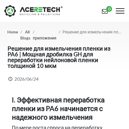
0
Home
All
Решение для измельчения пленки из PA6 | Мощная дробилка GH для переработки нейлоновой пленки толщиной 10 мкм
Продукция
Blogs
приложения
Приложения
Решение для измельчения пленки из
PA6 | Мощная дробилка GH для
переработки нейлоновой пленки
Решения
толщиной 10 мкм
Поддерживать
2026/06/24
О предприятии
Связаться с нами
I. Эффективная переработка
пленки из PA6 начинается с
简体中文
English (US)
надежного измельчения
русский язык
Español
По мере роста спроса на переработку