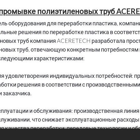
 и промывке полиэтиленовых труб ACE
ль оборудования для переработки пластика, компа
ьные решения по переработке пластика в соответст
еновых труб компания ACERETECH разработала прос
новых труб, отвечающую конкретным потребностям 
 следующими характеристиками:
я удовлетворения индивидуальных потребностей: п
аботки решения в соответствии с производственным
 заказчика.
сплуатации и обслуживания: производственная линия 
бслуживании, что снижает эксплуатационные расходы
я качества переработки: передовые технологии и о
ости ПЭ труб, обеспечивая высокое качество перера