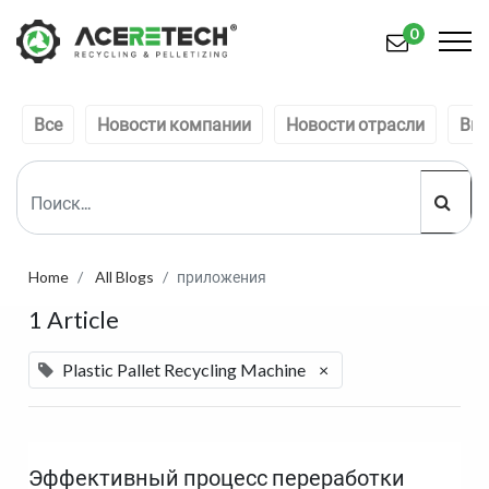
0
Все
Новости компании
Новости отрасли
Вы
Продукция
Приложения
Решения
Поддерживать
Home
All Blogs
приложения
1 Article
О предприятии
Связаться с нами
Plastic Pallet Recycling Machine
×
简体中文
English (US)
русский язык
Español
Эффективный процесс переработки