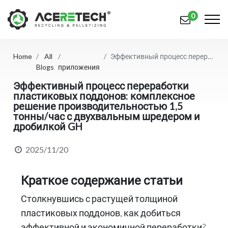
0
Home
All
Эффективный процесс переработки пластиковых поддонов: комплексное решение производительностью 1,5 тонны/час с двухвальным шредером и дробилкой GH
Продукция
Blogs
приложения
Приложения
Эффективный процесс переработки
пластиковых поддонов: комплексное
решение производительностью 1,5
Решения
тонны/час с двухвальным шредером и
дробилкой GH
Поддерживать
2025/11/20
О предприятии
Связаться с нами
Краткое содержание статьи
简体中文
English (US)
Столкнувшись с растущей толщиной
пластиковых поддонов, как добиться
русский язык
Español
эффективной и экономичной переработки?