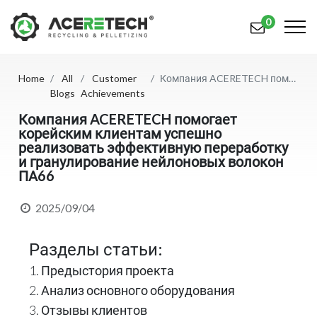
0
Home
All
Customer
Компания ACERETECH помогает корейским клиентам успешно реализовать эффективную переработку и гранулирование нейлоновых волокон ПА66
Продукция
Blogs
Achievements
Приложения
Компания ACERETECH помогает
корейским клиентам успешно
реализовать эффективную переработку
Решения
и гранулирование нейлоновых волокон
ПА66
Поддерживать
2025/09/04
О предприятии
Связаться с нами
Разделы статьи:
1. Предыстория проекта
简体中文
English (US)
2. Анализ основного оборудования
русский язык
Español
3. Отзывы клиентов