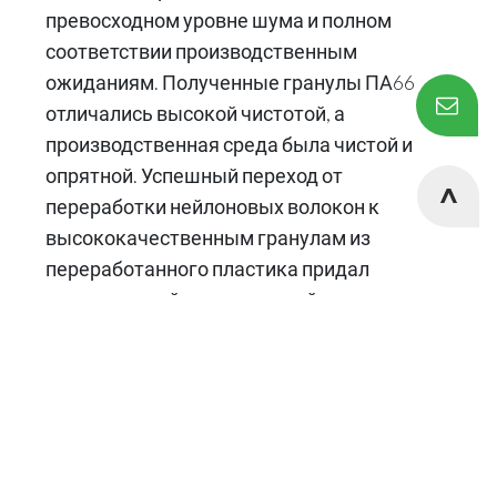
превосходном уровне шума и полном
соответствии производственным
ожиданиям. Полученные гранулы ПА66
отличались высокой чистотой, а
производственная среда была чистой и
опрятной. Успешный переход от
переработки нейлоновых волокон к
высококачественным гранулам из
переработанного пластика придал
значительный импульс устойчивому
развитию клиента.
1. Предыстория проекта:
Проблемы корейского клиента
Cookies Information
и индивидуальное решение
To make this site work properly, we sometimes place
ACERETECH
small data files called cookies on your device. Most big