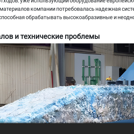
тходов, уже использующий оборудование европейског
материалов компании потребовалась надежная сист
 способная обрабатывать высокоабразивные и неод
иалов и технические проблемы