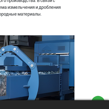
о производства. В связи с
ема измельчения и дробления
нородные материалы.