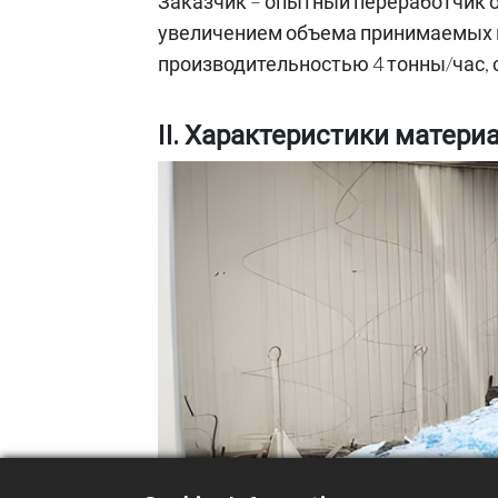
Заказчик – опытный переработчик о
увеличением объема принимаемых 
производительностью 4 тонны/час,
II. Характеристики матер