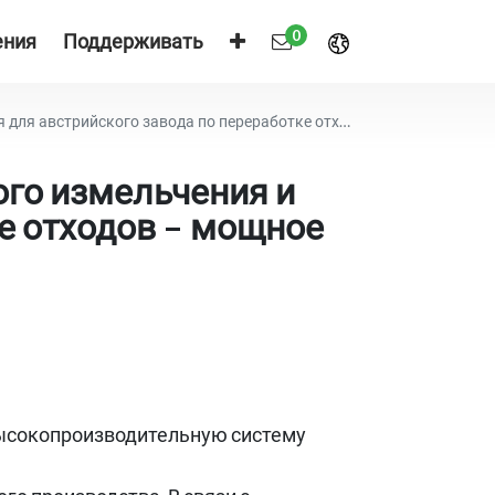
0
ения
Поддерживать
ботке отходов – мощное решение производительностью 4 тонны/час
го измельчения и
е отходов – мощное
высокопроизводительную систему