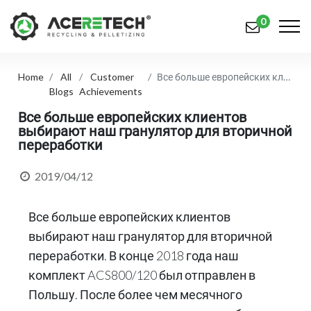
0
Home
All
Customer
Все больше европейских клиентов выбирают наш гранулятор для вторичной переработки
Продукция
Blogs
Achievements
Приложения
Все больше европейских клиентов
выбирают наш гранулятор для вторичной
переработки
Решения
Поддерживать
2019/04/12
О предприятии
Все больше европейских клиентов
Связаться с нами
выбирают наш гранулятор для вторичной
переработки. В конце 2018 года наш
简体中文
English (US)
комплект ACS800/120 был отправлен в
Польшу. После более чем месячного
русский язык
Español