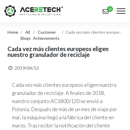
0
Home
All
Customer
Cada vez más clientes europeos eligen nuestro granulador de reciclaje
Productos
Blogs
Achievements
Aplicaciones
Cada vez más clientes europeos eligen
nuestro granulador de reciclaje
Soluciones
2019/04/12
Apoyo
Cada vez más clientes europeos eligen nuestro
Sobre nosotros
granulador de reciclaje. A finales de 2018,
Contáctenos
nuestro conjunto ACS800/120 se envió a
Polonia. Después de más de un mes de viaje por
简体中文
English (US)
mar, la máquina llegó a la fábrica del cliente en
русский язык
Español
marzo. Tras recibir la notificación del cliente