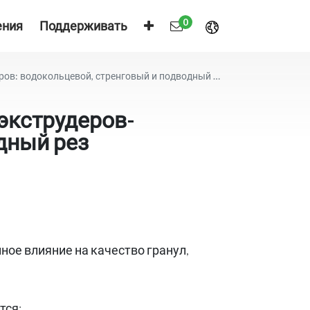
0
ения
Поддерживать
в: водокольцевой, стренговый и подводный рез
экструдеров-
дный рез
ое влияние на качество гранул,
тся: