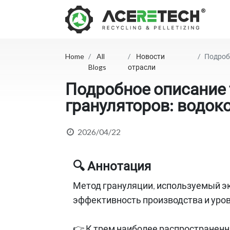
Home
All
Новости
Подробн
Blogs
отрасли
Подробное описание 
грануляторов: водок
2026/04/22
🔍 Аннотация
Метод грануляции, используемый эк
эффективность производства и уро
👉 К трем наиболее распространенн