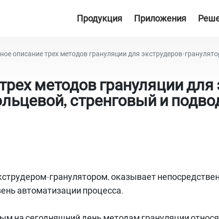
Продукция
Приложения
Реш
ое описание трех методов грануляции для экструдеров-грануляторо
трех методов грануляции для 
ольцевой, стренговый и подво
струдером-гранулятором, оказывает непосредственн
вень автоматизации процесса.
ым на сегодняшний день методам грануляции относя