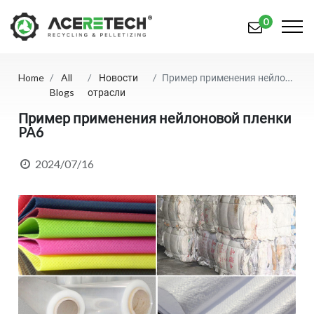
0
Home
All
Новости
Пример применения нейлоновой пленки PA6
Продукция
Blogs
отрасли
Приложения
Пример применения нейлоновой пленки
PA6
Решения
2024/07/16
Поддерживать
О предприятии
Связаться с нами
简体中文
English (US)
русский язык
Español