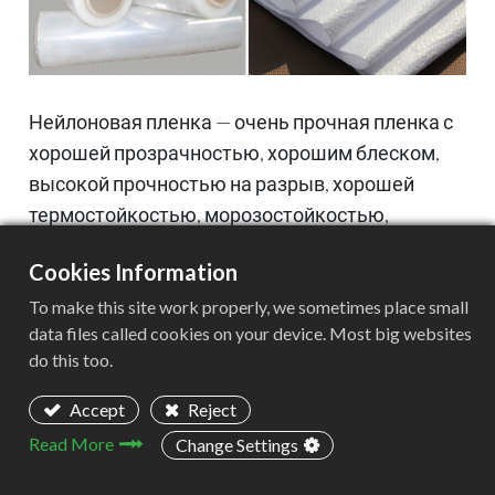
Нейлоновая пленка — очень прочная пленка с
хорошей прозрачностью, хорошим блеском,
высокой прочностью на разрыв, хорошей
термостойкостью, морозостойкостью,
маслостойкостью и устойчивостью к
Cookies Information
органическим растворителям. Отличная
стойкость к истиранию, стойкость к проколам
To make this site work properly, we sometimes place small
data files called cookies on your device. Most big websites
и относительно мягкая, отличный барьер для
do this too.
кислорода, но плохой барьер для водяного
пара, большее поглощение влаги и
Accept
Reject
влагопроницаемость, плохая
Read More
Change Settings
термосвариваемость, подходит для упаковки
твердых предметов, таких как жирная