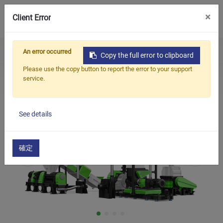
0
×
Client Error
An error occurred
Home
Products
Вспомогательная машина
Copy the full error to clipboard
Продукция
Линия гранулирования с фрикционной агломерацией
Please use the copy button to report the error to your support
(Решение для переработки тканей, волокон и нитей из
service.
Приложения
ПЭТ/ПА)
Решения
See details
Поддерживать
О предприятии
確定
Связаться с нами
简体中文
English (US)
русский язык
Español