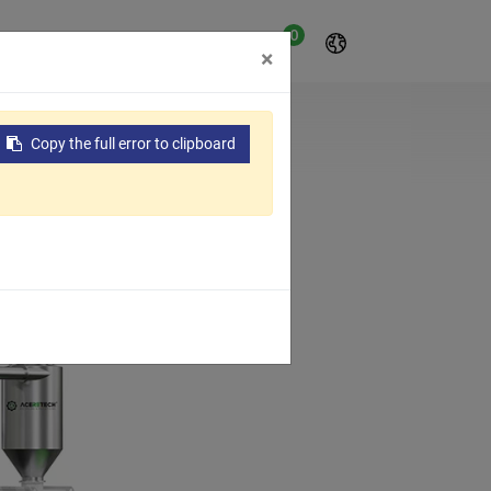
0
oyo
Sobre nosotros
×
Copy the full error to clipboard