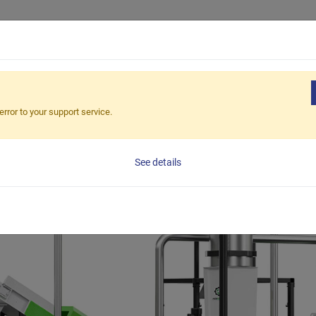
Productos
Aplicaciones
Soluciones
Ap
n (Solución de Reciclaje para
error to your support service.
See details