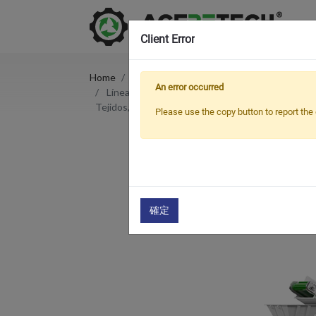
Client Error
Home
Products
Máquina auxiliar
An error occurred
Línea de Peletizado por Aglomeración por Fricció
Tejidos, Fibras y Filamentos de PET/PA)
Please use the copy button to report the 
確定