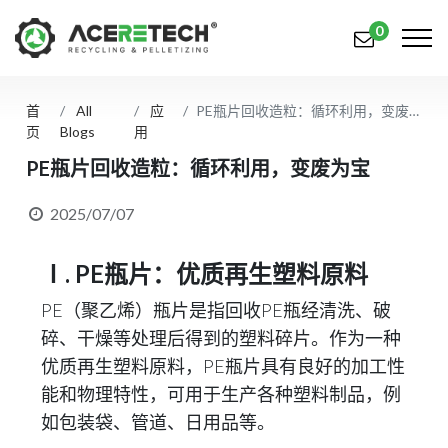
0
首
All
应
PE瓶片回收造粒：循环利用，变废为宝
产品
页
Blogs
用
应用
PE瓶片回收造粒：循环利用，变废为宝
解决方案
2025/07/07
知识中心
Ⅰ. PE瓶片：优质再生塑料原料
关于我们
PE（聚乙烯）瓶片是指回收PE瓶经清洗、破
碎、干燥等处理后得到的塑料碎片。作为一种
联系我们
优质再生塑料原料，PE瓶片具有良好的加工性
简体中文
English (US)
能和物理特性，可用于生产各种塑料制品，例
如包装袋、管道、日用品等。
русский язык
Español