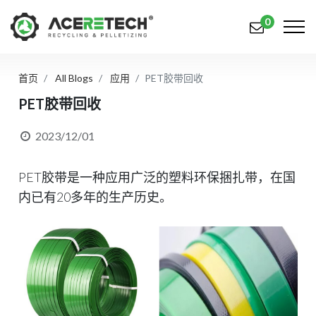
0
首页
All Blogs
应用
PET胶带回收
产品
PET胶带回收
应用
2023/12/01
解决方案
PET胶带是一种应用广泛的塑料环保捆扎带，在国
知识中心
内已有20多年的生产历史。
关于我们
联系我们
简体中文
English (US)
русский язык
Español