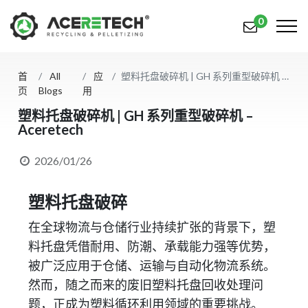
0
首
All
应
塑料托盘破碎机 | GH 系列重型破碎机 – Aceretech
产品
页
Blogs
用
应用
塑料托盘破碎机 | GH 系列重型破碎机 –
Aceretech
解决方案
2026/01/26
知识中心
塑料托盘破碎
关于我们
在全球物流与仓储行业持续扩张的背景下，塑
联系我们
料托盘凭借耐用、防潮、承载能力强等优势，
被广泛应用于仓储、运输与自动化物流系统。
简体中文
English (US)
然而，随之而来的废旧塑料托盘回收处理问
русский язык
Español
题，正成为塑料循环利用领域的重要挑战。