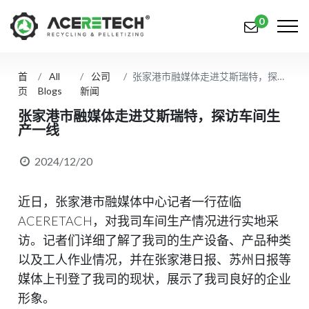
0
首
All
公司
张家港市融媒体走进艾斯瑞特，探访车间生产一线
产品
页
Blogs
新闻
应用
张家港市融媒体走进艾斯瑞特，探访车间生
产一线
解决方案
2024/12/20
知识中心
近日，张家港市融媒体中心记者一行莅临
关于我们
ACERETACH，对我司车间生产情况进行实地采
联系我们
访。记者们详细了解了我司的生产设备、产品种类
以及工人作业情况，并在张家港日报、苏州日报等
简体中文
English (US)
媒体上刊登了我司的现状，展示了我司良好的企业
русский язык
Español
形象。