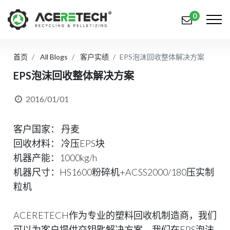
0
首页
All Blogs
客户实绩
EPS泡沫回收整体解决方案
产品
EPS泡沫回收整体解决方案
应用
2016/01/01
解决方案
客户国家： 丹麦
知识中心
回收材料： 冷压EPS块
关于我们
机器产能：1000kg/h
机器尺寸：HS1600粉碎机+ACSS2000/180压实制
联系我们
粒机
简体中文
English (US)
ACERETECH作为专业的塑料回收机制造商，我们
русский язык
Español
可以为客户提供交钥匙解决方案。我们在EPS泡沫