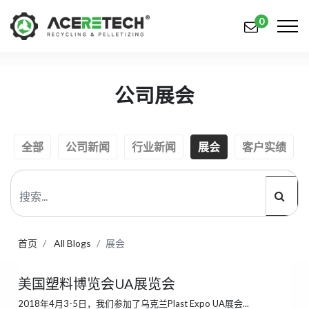
0
产品
公司展会
应用
解决方案
全部
公司新闻
行业新闻
展会
客户实绩
知识中心
关于我们
联系我们
首页
All Blogs
展会
简体中文
English (US)
美国塑料博览会UA展览会
русский язык
Español
2018年4月3-5日，我们参加了乌克兰Plast Expo UA展会...