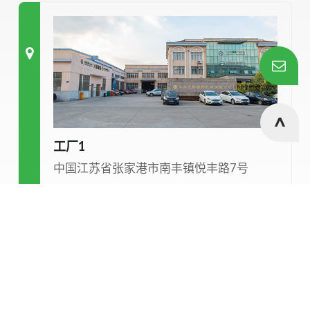
工厂1
中国江苏省张家港市南丰镇悦丰路7号
Cookies Information
To make this site work properly, we sometimes place
small data files called cookies on your device. Most big