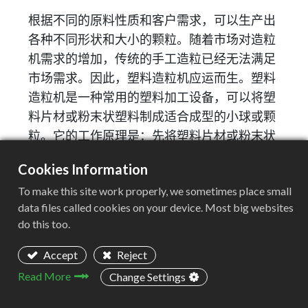
根据不同的原料性质和客户需求，可以生产出
各种不同形状和大小的颗粒。随着市场对造粒
机需求的增加，传统的手工造粒已经无法满足
市场需求。因此，塑料造粒机应运而生。塑料
造粒机是一种常用的塑料加工设备，可以将塑
料片材或粉末状塑料制成适合成型的小球或颗
粒。它的工作原理是：先将塑料片材或粉末状
塑料放入机内，然后通过螺旋桨进行混合。在
Cookies Information
混合过程中加入一些添加剂，使塑料片材或粉
To make this site work properly, we sometimes place small
末更易于成型。接下来，混合好的塑料材料被
data files called cookies on your device. Most big websites
滚刀分割并从出料口排出。
do this too.
Accept
Reject
Read More
Change Settings